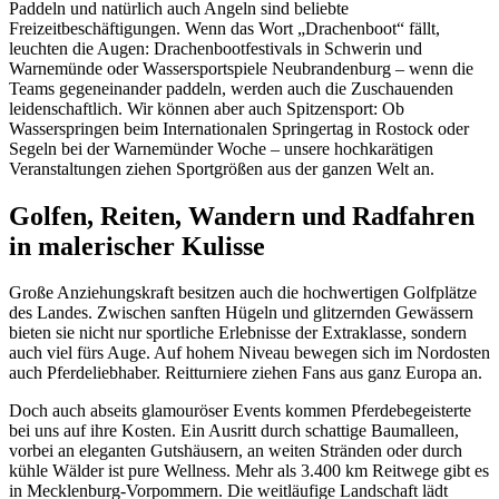
Paddeln und natürlich auch Angeln sind beliebte
Freizeitbeschäftigungen. Wenn das Wort „Drachenboot“ fällt,
leuchten die Augen: Drachenbootfestivals in Schwerin und
Warnemünde oder Wassersportspiele Neubrandenburg – wenn die
Teams gegeneinander paddeln, werden auch die Zuschauenden
leidenschaftlich. Wir können aber auch Spitzensport: Ob
Wasserspringen beim Internationalen Springertag in Rostock oder
Segeln bei der Warnemünder Woche – unsere hochkarätigen
Veranstaltungen ziehen Sportgrößen aus der ganzen Welt an.
Golfen, Reiten, Wandern und Radfahren
in malerischer Kulisse
Große Anziehungskraft besitzen auch die hochwertigen Golfplätze
des Landes. Zwischen sanften Hügeln und glitzernden Gewässern
bieten sie nicht nur sportliche Erlebnisse der Extraklasse, sondern
auch viel fürs Auge. Auf hohem Niveau bewegen sich im Nordosten
auch Pferdeliebhaber. Reitturniere ziehen Fans aus ganz Europa an.
Doch auch abseits glamouröser Events kommen Pferdebegeisterte
bei uns auf ihre Kosten. Ein Ausritt durch schattige Baumalleen,
vorbei an eleganten Gutshäusern, an weiten Stränden oder durch
kühle Wälder ist pure Wellness. Mehr als 3.400 km Reitwege gibt es
in Mecklenburg-Vorpommern. Die weitläufige Landschaft lädt