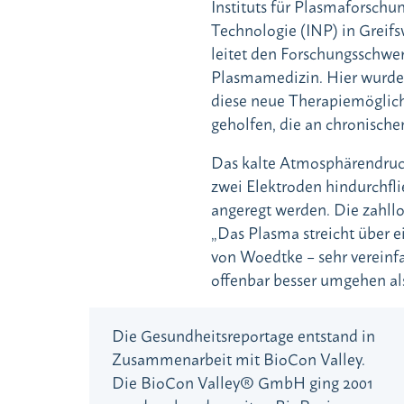
Instituts für Plasmaforschu
Technologie (INP) in Greif
leitet den Forschungsschwe
Plasmamedizin. Hier wurden
diese neue Therapiemöglichk
geholfen, die an chronisch
Das kalte Atmosphärendruc
zwei Elektroden hindurchfl
angeregt werden. Die zahll
„Das Plasma streicht über e
von Woedtke – sehr vereinf
offenbar besser umgehen als
Die Gesundheitsreportage entstand in
Zusammenarbeit mit BioCon Valley.
Die BioCon Valley® GmbH ging 2001