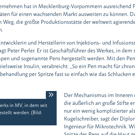
ternehmen hat in Mecklenburg-Vorpommern ausreichend F
äten für einen wachsenden Markt ausweiten zu können. D
m Weg, die größte Produktionsstätte der weltweit agierend
n.
ntwicklerin und Herstellerin von Injektions- und Infusion
agt Peter Perler. Er ist Geschäftsführer des Werkes, in dem s
umpen und sogenannte Pens hergestellt werden. Mit den Pe
ielsweise Insulin, verabreicht. „So ein Pen macht für chron
ehandlung per Spritze fast so einfach wie das Schlucken e
Der Mechanismus im Inneren d
Das Unternehmen für Medizintechni
die äußerlich an große Stifte er
Infusionssysteme zur Selbstmedikat
erks in MV, in dem seit
nur ein wenig komplizierter al
patienten. (Bild: STUDIO 301/Ande
tellt werden. (Bild:
Kugelschreiber, sagt der Diplo
Ingenieur für Mikrotechnik. Wi
Spitze des Pens auf die Haut ge