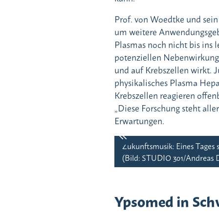
Prof. von Woedtke und sein
um weitere Anwendungsgebie
Plasmas noch nicht bis ins l
potenziellen Nebenwirkunge
und auf Krebszellen wirkt. 
physikalisches Plasma Hepat
Krebszellen reagieren offen
„Diese Forschung steht all
Erwartungen.
Zukunftsmusik: Eines Tages 
(Bild: STUDIO 301/Andreas 
Ypsomed in Schw