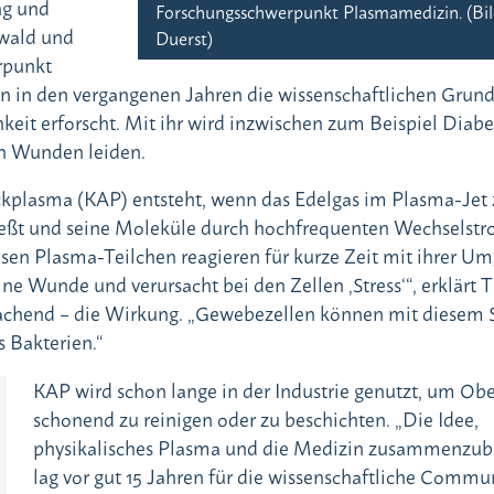
ng und
Forschungsschwerpunkt Plasmamedizin. (Bi
swald und
Duerst)
rpunkt
 in den vergangenen Jahren die wissenschaftlichen Grund
eit erforscht. Mit ihr wird inzwischen zum Beispiel Diabe
en Wunden leiden.
kplasma (KAP) entsteht, wenn das Edelgas im Plasma-Jet
ießt und seine Moleküle durch hochfrequenten Wechselst
osen Plasma-Teilchen reagieren für kurze Zeit mit ihrer U
ine Wunde und verursacht bei den Zellen ‚Stress‘“, erklärt
achend – die Wirkung. „Gewebezellen können mit diesem S
 Bakterien.“
KAP wird schon lange in der Industrie genutzt, um Ob
schonend zu reinigen oder zu beschichten. „Die Idee,
physikalisches Plasma und die Medizin zusammenzub
lag vor gut 15 Jahren für die wissenschaftliche Commun