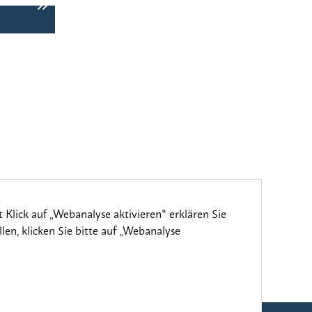
Nachwuchskünstler*innen beim gemeinsamen Musi
 Klick auf „Webanalyse aktivieren‟ erklären Sie
en, klicken Sie bitte auf „Webanalyse
freiheit