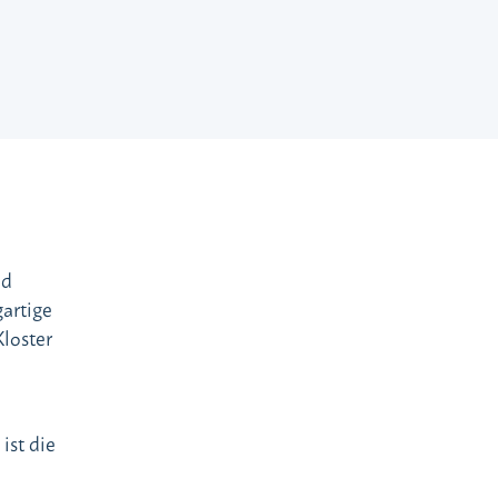
nd
gartige
Kloster
ist die