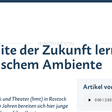
Über das Land zum Leben
ite der Zukunft ler
INNOVATION
Innovation
rischem Ambiente
Artikel vo
k und Theater (hmt) in Rostock
0 Jahren bereiten sich hier junge