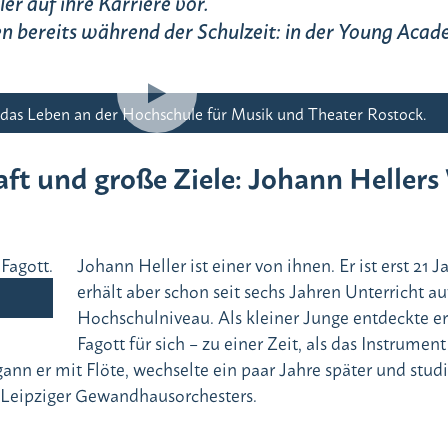
er auf ihre Karriere vor.
n bereits während der Schulzeit: in der Young Aca
 das Leben an der Hochschule für Musik und Theater Rostock.
ft und große Ziele: Johann Heller
Johann Heller ist einer von ihnen. Er ist erst 21 J
erhält aber schon seit sechs Jahren Unterricht au
Hochschulniveau. Als kleiner Junge entdeckte er
Fagott für sich – zu einer Zeit, als das Instrument
gann er mit Flöte, wechselte ein paar Jahre später und stud
 Leipziger Gewandhausorchesters.