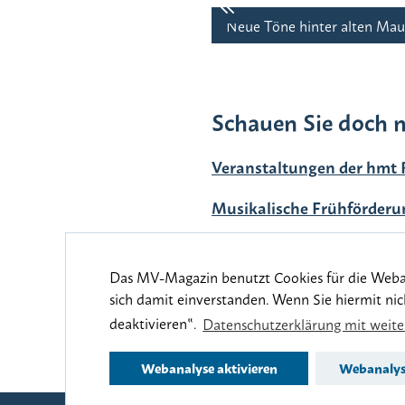
Neue Töne hinter alten Maue
Schauen Sie doch m
Veranstaltungen der hmt 
Musikalische Frühförderu
Studieren an der hmt Ros
Das MV-Magazin benutzt Cookies für die Webanal
sich damit einverstanden. Wenn Sie hiermit ni
deaktivieren‟.
Datenschutzerklärung mit weit
www.mv
Webanalyse aktivieren
Webanalyse