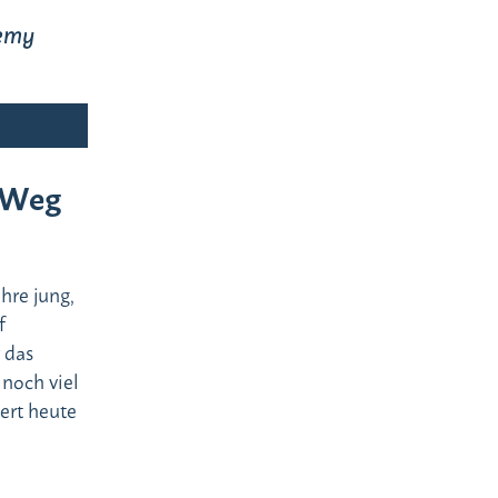
demy
s Weg
ahre jung,
f
 das
 noch viel
iert heute