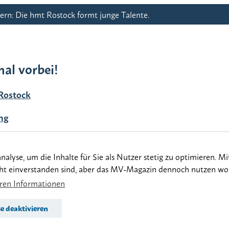
rn: Die hmt Rostock formt junge Talente.
al vorbei!
Rostock
ng
tock
yse, um die Inhalte für Sie als Nutzer stetig zu optimieren. Mit
cht einverstanden sind, aber das MV-Magazin dennoch nutzen woll
eren Informationen
-tut-gut.de
Impressum
Datenschutz
Barriere
 deaktivieren