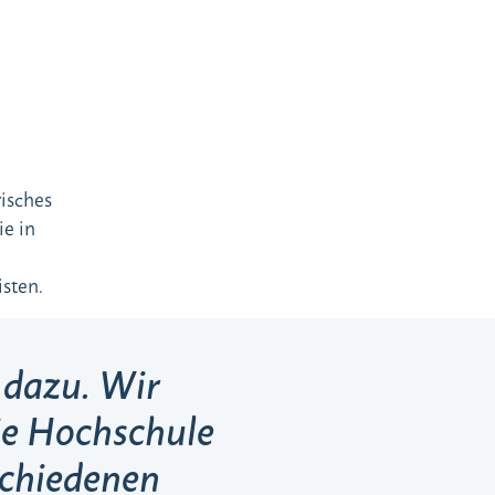
risches
e in
sten.
 dazu. Wir
ie Hochschule
rschiedenen