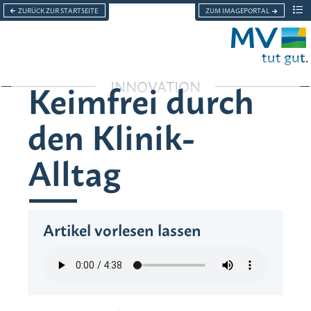
ZURÜCK ZUR STARTSEITE
ZUM IMAGEPORTAL
Men
Menü
Keimfrei durch
INNOVATION
Grußwort
den Klinik-
Über das Land zum Leben
Alltag
Nachhaltigkeit
Lebensgefühl
Artikel vorlesen lassen
Innovation