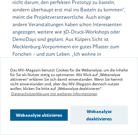
nicht darum, den perfekten Prototyp zu basteln,
sondern überhaupt erst mal ins Basteln zu kommen“,
meint die Projektverantwortliche. Auch einige
andere Veranstaltungen haben schon Interessenten
angezogen, weitere wie 3D-Druck-Workshops oder
DemoDays sind geplant. Aus Külpers Sicht ist
Mecklenburg-Vorpommern ein gutes Pflaster zum
Forschen – und zum Leben. „Ich wohne in
Wassernähe, man hat überall ziemlich viel Platz –
besser geht es nicht.“
Das MV-Magazin benutzt Cookies für die Webanalyse, um die Inhalte
für Sie als Nutzer stetig zu optimieren. Mit Klick auf „Webanalyse
aktivieren‟ erklären Sie sich damit einverstanden. Wenn Sie hiermit
nicht einverstanden sind, aber das MV-Magazin dennoch nutzen
wollen, klicken Sie bitte auf „Webanalyse deaktivieren‟.
Datenschutzerklärung mit weiteren Informationen
www.mv-tut-gut.de
Impressum
Datenschutz
Barrierefreiheit
Webanalyse
Webanalyse aktivieren
deaktivieren