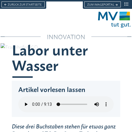
ZURÜCK ZUR STARTSEITE
ZUM IMAGEPORTAL
Men
Menü
INNOVATION
Grußwort
Labor unter
Über das Land zum Leben
Wasser
Nachhaltigkeit
Lebensgefühl
Artikel vorlesen lassen
Innovation
Diese drei Buchstaben stehen für etwas ganz