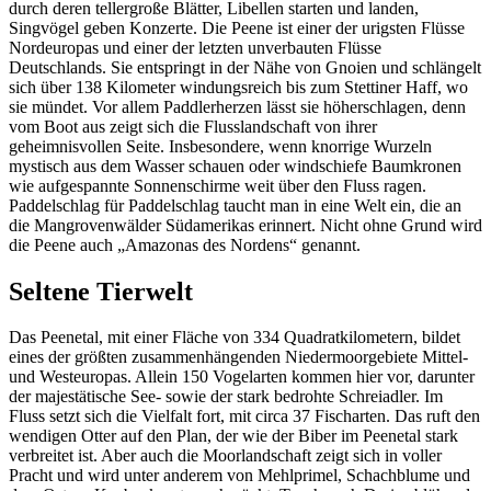
durch deren tellergroße Blätter, Libellen starten und landen,
Singvögel geben Konzerte. Die Peene ist einer der urigsten Flüsse
Nordeuropas und einer der letzten unverbauten Flüsse
Deutschlands. Sie entspringt in der Nähe von Gnoien und schlängelt
sich über 138 Kilometer windungsreich bis zum Stettiner Haff, wo
sie mündet. Vor allem Paddlerherzen lässt sie höherschlagen, denn
vom Boot aus zeigt sich die Flusslandschaft von ihrer
geheimnisvollen Seite. Insbesondere, wenn knorrige Wurzeln
mystisch aus dem Wasser schauen oder windschiefe Baumkronen
wie aufgespannte Sonnenschirme weit über den Fluss ragen.
Paddelschlag für Paddelschlag taucht man in eine Welt ein, die an
die Mangrovenwälder Südamerikas erinnert. Nicht ohne Grund wird
die Peene auch „Amazonas des Nordens“ genannt.
Seltene Tierwelt
Das Peenetal, mit einer Fläche von 334 Quadratkilometern, bildet
eines der größten zusammenhängenden Niedermoorgebiete Mittel-
und Westeuropas. Allein 150 Vogelarten kommen hier vor, darunter
der majestätische See- sowie der stark bedrohte Schreiadler. Im
Fluss setzt sich die Vielfalt fort, mit circa 37 Fischarten. Das ruft den
wendigen Otter auf den Plan, der wie der Biber im Peenetal stark
verbreitet ist. Aber auch die Moorlandschaft zeigt sich in voller
Pracht und wird unter anderem von Mehlprimel, Schachblume und